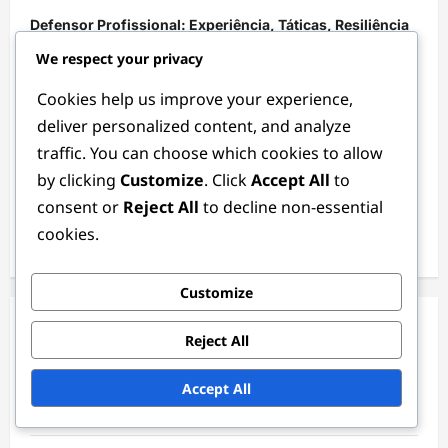
Defensor Profissional: Experiência, Táticas, Resiliência
We respect your privacy
Estatísticas de Guarda-Redes: Métricas de
Desempenho, Análise, Comparações
Cookies help us improve your experience,
deliver personalized content, and analyze
Médio de Backup: Versatilidade, Prontidão, Apoio
traffic. You can choose which cookies to allow
Estatísticas do Defensor: Métricas de desempenho,
by clicking
Customize
. Click
Accept All
to
Análise, Comparações
consent or
Reject All
to decline non-essential
Equipamento de Médio-Campo: Equipamentos,
cookies.
Calçado, Equipamento de Proteção
Customize
Categorias
Reject All
Posições de Defesa
Accept All
Posições de Guarda-Redes