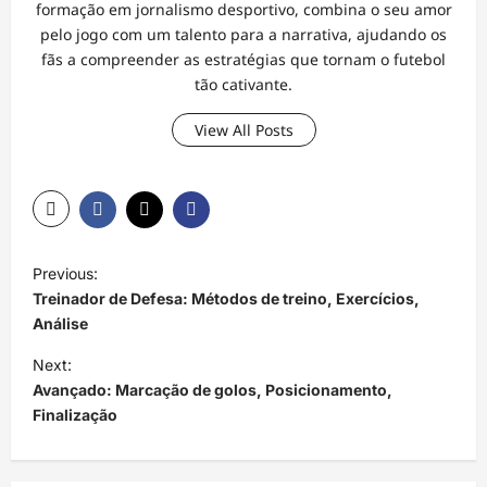
formação em jornalismo desportivo, combina o seu amor
pelo jogo com um talento para a narrativa, ajudando os
fãs a compreender as estratégias que tornam o futebol
tão cativante.
View All Posts
P
Previous:
o
Treinador de Defesa: Métodos de treino, Exercícios,
s
Análise
t
Next:
Avançado: Marcação de golos, Posicionamento,
n
Finalização
a
v