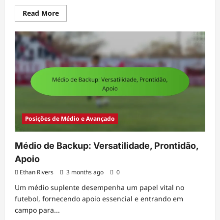
Read
Read More
more
about
Estatísticas
de
Guarda-
Redes:
Métricas
de
Desempenho,
Análise,
Comparações
Posições de Médio e Avançado
Médio de Backup: Versatilidade, Prontidão,
Apoio
Ethan Rivers
3 months ago
0
Um médio suplente desempenha um papel vital no
futebol, fornecendo apoio essencial e entrando em
campo para...