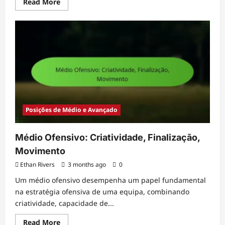
Read
Read More
more
about
Equipamento
de
Médio-
Campo:
Equipamentos,
Calçado,
Equipamento
de
Proteção
Posições de Médio e Avançado
Médio Ofensivo: Criatividade, Finalização,
Movimento
Ethan Rivers
3 months ago
0
Um médio ofensivo desempenha um papel fundamental
na estratégia ofensiva de uma equipa, combinando
criatividade, capacidade de...
Read
Read More