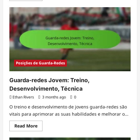
about
Equipamento
Defender:
Kits,
Equipamento
de
proteção,
Calçado
Posições de Guarda-Redes
Guarda-redes Jovem: Treino,
Desenvolvimento, Técnica
Ethan Rivers
3 months ago
0
O treino e desenvolvimento de jovens guarda-redes são
vitais para aprimorar as suas habilidades e melhorar o...
Read
Read More
more
about
Guarda-