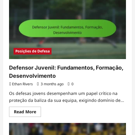
redes
Jovem:
Treino,
Desenvolvimento,
Técnica
Posições de Defesa
Defensor Juvenil: Fundamentos, Formação,
Desenvolvimento
Ethan Rivers
3 months ago
0
Os defesas jovens desempenham um papel crítico na
proteção da baliza da sua equipa, exigindo domínio de...
Read
Read More
more
about
Defensor
Juvenil:
Fundamentos,