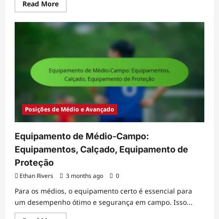
Read
Read More
more
about
Estatísticas
do
Defensor:
Métricas
de
desempenho,
Análise,
Comparações
Posições de Médio e Avançado
Equipamento de Médio-Campo:
Equipamentos, Calçado, Equipamento de
Proteção
Ethan Rivers
3 months ago
0
Para os médios, o equipamento certo é essencial para
um desempenho ótimo e segurança em campo. Isso...