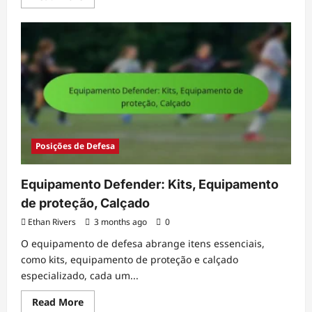
more
about
Médio
Ofensivo:
Criatividade,
Finalização,
Movimento
Posições de Defesa
Equipamento Defender: Kits, Equipamento
de proteção, Calçado
Ethan Rivers
3 months ago
0
O equipamento de defesa abrange itens essenciais,
como kits, equipamento de proteção e calçado
especializado, cada um...
Read
Read More
more