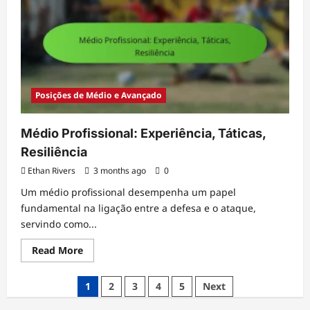
Formação,
Desenvolvimento
Posições de Médio e Avançado
Médio Profissional: Experiência, Táticas,
Resiliência
Ethan Rivers
3 months ago
0
Um médio profissional desempenha um papel
fundamental na ligação entre a defesa e o ataque,
servindo como...
Read
Read More
more
about
Médio
Posts
1
2
3
4
5
Next
Profissional:
Experiência,
pagination
Táticas,