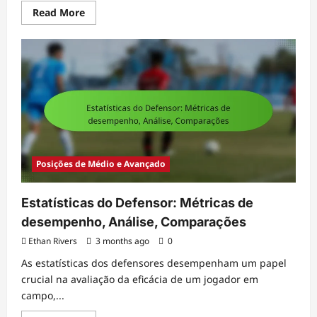
Read
Read More
more
about
Médio
de
Backup:
Versatilidade,
Prontidão,
Apoio
Posições de Médio e Avançado
Estatísticas do Defensor: Métricas de
desempenho, Análise, Comparações
Ethan Rivers
3 months ago
0
As estatísticas dos defensores desempenham um papel
crucial na avaliação da eficácia de um jogador em
campo,...