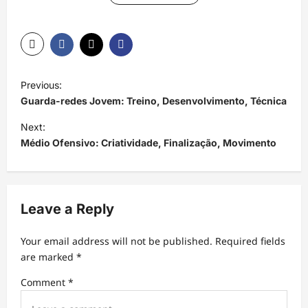
P
Previous:
o
Guarda-redes Jovem: Treino, Desenvolvimento, Técnica
s
Next:
t
Médio Ofensivo: Criatividade, Finalização, Movimento
n
a
v
Leave a Reply
i
Your email address will not be published.
Required fields
g
are marked
*
a
Comment
*
t