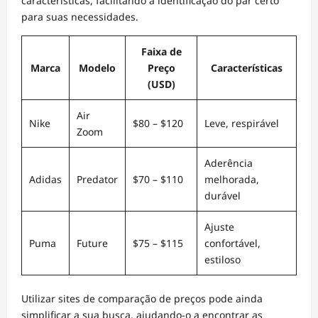
características, facilitando a identificação do par certo
para suas necessidades.
Faixa de
Marca
Modelo
Preço
Características
(USD)
Air
Nike
$80 – $120
Leve, respirável
Zoom
Aderência
Adidas
Predator
$70 – $110
melhorada,
durável
Ajuste
Puma
Future
$75 – $115
confortável,
estiloso
Utilizar sites de comparação de preços pode ainda
simplificar a sua busca, ajudando-o a encontrar as