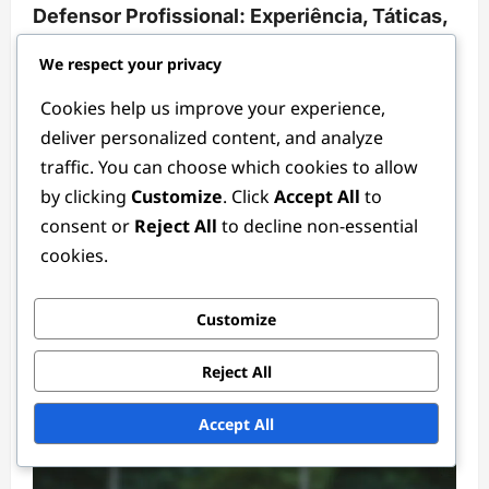
Defensor Profissional: Experiência, Táticas,
Resiliência
We respect your privacy
Ethan Rivers
3 months ago
0
Cookies help us improve your experience,
deliver personalized content, and analyze
traffic. You can choose which cookies to allow
by clicking
Customize
. Click
Accept All
to
consent or
Reject All
to decline non-essential
cookies.
Posições de Defesa
Customize
Estatísticas de Guarda-Redes: Métricas de
Reject All
Desempenho, Análise, Comparações
Ethan Rivers
3 months ago
0
Accept All