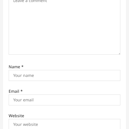
i
o
n
Name
*
Email
*
Website