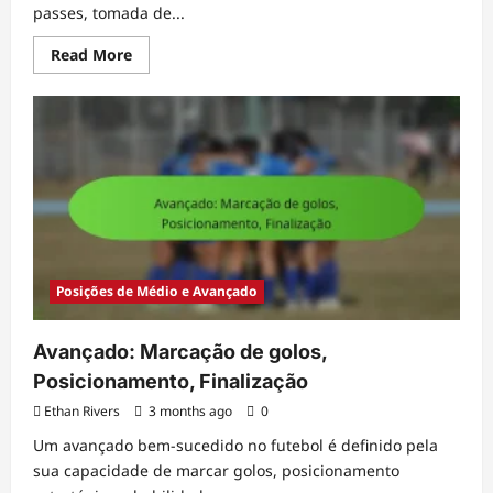
passes, tomada de...
Read
Read More
more
about
Treinador
de
Meio-
Campo:
Métodos
de
Treino,
Exercícios,
Análise
Posições de Médio e Avançado
Avançado: Marcação de golos,
Posicionamento, Finalização
Ethan Rivers
3 months ago
0
Um avançado bem-sucedido no futebol é definido pela
sua capacidade de marcar golos, posicionamento