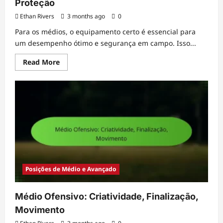
Proteção
Ethan Rivers
3 months ago
0
Para os médios, o equipamento certo é essencial para
um desempenho ótimo e segurança em campo. Isso...
Read
Read More
more
about
Equipamento
de
Médio-
Campo:
Equipamentos,
Calçado,
Equipamento
de
Proteção
Posições de Médio e Avançado
Médio Ofensivo: Criatividade, Finalização,
Movimento