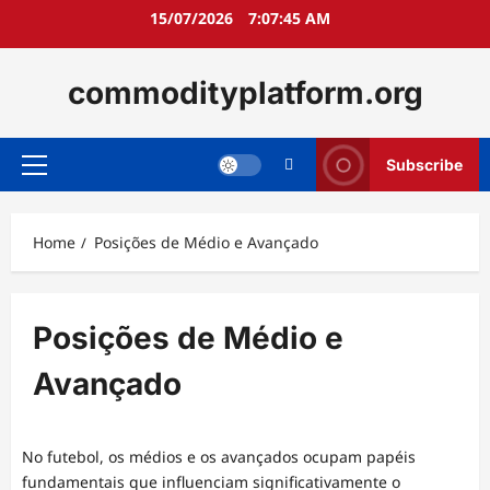
Skip
15/07/2026
7:07:46 AM
to
content
commodityplatform.org
Subscribe
Primary
Menu
Home
Posições de Médio e Avançado
Posições de Médio e
Avançado
No futebol, os médios e os avançados ocupam papéis
fundamentais que influenciam significativamente o