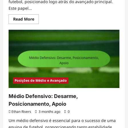
futebol, posicionado logo atrás do avançado principal.
Este papel...
Read
Read More
more
about
Segundo
Avançado:
Jogo
de
ligação,
Criatividade,
Movimento
Posições de Médio e Avançado
Médio Defensivo: Desarme,
Posicionamento, Apoio
Ethan Rivers
3 months ago
0
Um médio defensivo é essencial para o sucesso de uma
equipa de futebol, proporcionando tanto estabilidade