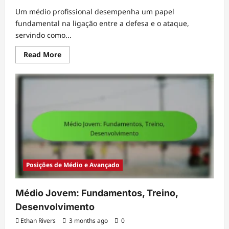
Um médio profissional desempenha um papel
fundamental na ligação entre a defesa e o ataque,
servindo como...
Read
Read More
more
about
Médio
Profissional:
Experiência,
Táticas,
Resiliência
Posições de Médio e Avançado
Médio Jovem: Fundamentos, Treino,
Desenvolvimento
Ethan Rivers
3 months ago
0