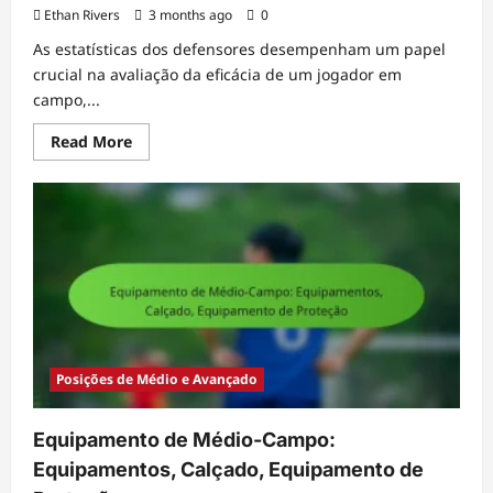
Ethan Rivers
3 months ago
0
As estatísticas dos defensores desempenham um papel
crucial na avaliação da eficácia de um jogador em
campo,...
Read
Read More
more
about
Estatísticas
do
Defensor:
Métricas
de
desempenho,
Análise,
Comparações
Posições de Médio e Avançado
Equipamento de Médio-Campo:
Equipamentos, Calçado, Equipamento de