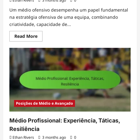
Ethan Rivers
3 months ago
0
Um médio ofensivo desempenha um papel fundamental
na estratégia ofensiva de uma equipa, combinando
criatividade, capacidade de...
Read
Read More
more
about
Médio
Ofensivo:
Criatividade,
Finalização,
Movimento
Posições de Médio e Avançado
Médio Profissional: Experiência, Táticas,
Resiliência
Ethan Rivers
3 months ago
0