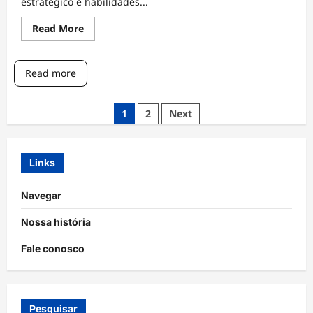
estratégico e habilidades...
Read
Read More
more
about
Avançado:
Marcação
Read more
de
golos,
Posicionamento,
Finalização
Posts
1
2
Next
pagination
Links
Navegar
Nossa história
Fale conosco
Pesquisar