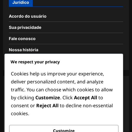
Jurídico
Acordo do usuário
Sua privacidade
Fale conosco
Nossa história
Política de cookies
We respect your privacy
Cookies help us improve your experience,
deliver personalized content, and analyze
Categorias
traffic. You can choose which cookies to allow
by clicking
Customize
. Click
Accept All
to
Posições de Defesa
consent or
Reject All
to decline non-essential
Posições de Guarda-Redes
cookies.
Posições de Médio e Avançado
Customize