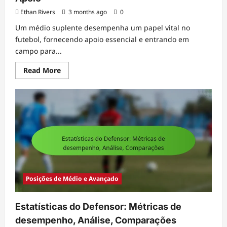
Ethan Rivers
3 months ago
0
Um médio suplente desempenha um papel vital no
futebol, fornecendo apoio essencial e entrando em
campo para...
Read
Read More
more
about
Médio
de
Backup:
Versatilidade,
Prontidão,
Apoio
Posições de Médio e Avançado
Estatísticas do Defensor: Métricas de
desempenho, Análise, Comparações