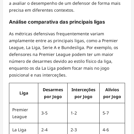
a avaliar o desempenho de um defensor de forma mais
precisa em diferentes contextos.
Análise comparativa das principais ligas
As métricas defensivas frequentemente variam
amplamente entre as principais ligas, como a Premier
League, La Liga, Serie A e Bundesliga. Por exemplo, os
defensores na Premier League podem ter um maior
número de desarmes devido ao estilo físico da liga,
enquanto os da La Liga podem focar mais no jogo
posicional e nas interceções.
Desarmes
Interceções
Alívios
Liga
por Jogo
por Jogo
por Jogo
Premier
3-5
1-2
5-7
League
La Liga
2-4
2-3
4-6