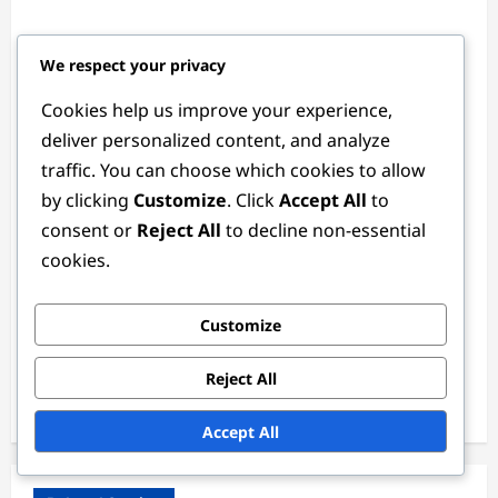
Name
*
We respect your privacy
Cookies help us improve your experience,
deliver personalized content, and analyze
Email
*
traffic. You can choose which cookies to allow
by clicking
Customize
. Click
Accept All
to
consent or
Reject All
to decline non-essential
Website
cookies.
Customize
Save my name, email, and website in this browser for
the next time I comment.
Reject All
Accept All