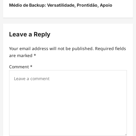
Médio de Backup: Versatilidade, Prontidão, Apoio
n
a
v
Leave a Reply
i
g
Your email address will not be published.
Required fields
a
are marked
*
t
Comment
*
i
o
n