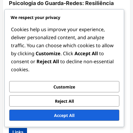
Psicologia do Guarda-Redes: Resiliência
Mental, Foco, Pressão
We respect your privacy
Ethan Rivers
3 months ago
0
Cookies help us improve your experience,
deliver personalized content, and analyze
traffic. You can choose which cookies to allow
by clicking
Customize
. Click
Accept All
to
consent or
Reject All
to decline non-essential
cookies.
Posições de Guarda-Redes
Customize
Guarda-redes Internacional: Competição,
Reject All
Exposição, Habilidades
Ethan Rivers
3 months ago
0
Accept All
Links