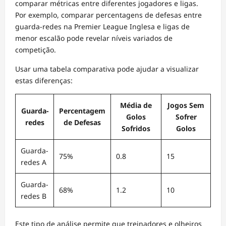
comparar métricas entre diferentes jogadores e ligas.
Por exemplo, comparar percentagens de defesas entre
guarda-redes na Premier League Inglesa e ligas de
menor escalão pode revelar níveis variados de
competição.
Usar uma tabela comparativa pode ajudar a visualizar
estas diferenças:
Média de
Jogos Sem
Guarda-
Percentagem
Golos
Sofrer
redes
de Defesas
Sofridos
Golos
Guarda-
75%
0.8
15
redes A
Guarda-
68%
1.2
10
redes B
Este tipo de análise permite que treinadores e olheiros