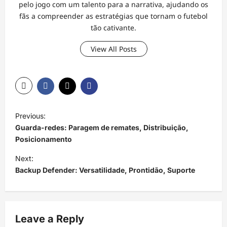
pelo jogo com um talento para a narrativa, ajudando os
fãs a compreender as estratégias que tornam o futebol
tão cativante.
View All Posts
P
Previous:
o
Guarda-redes: Paragem de remates, Distribuição,
s
Posicionamento
t
Next:
Backup Defender: Versatilidade, Prontidão, Suporte
n
a
v
Leave a Reply
i